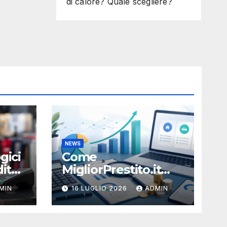
di calore? Quale scegliere?
NEWS
gici
Come
ito:
MigliorPrestito.it
aiuta a capire durata
MIN
16 LUGLIO 2026
ADMIN
e sostenibilità della
rata