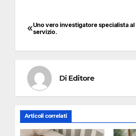
Uno vero investigatore specialista al
Navigazione
servizio.
articoli
Di
Editore
Articoli correlati