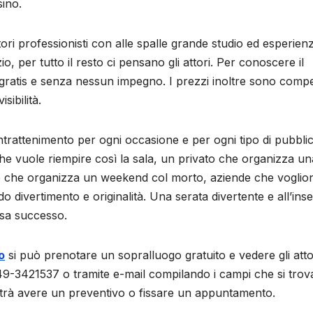
sino.
ori professionisti con alle spalle grande studio ed esperien
io, per tutto il resto ci pensano gli attori. Per conoscere il
atis e senza nessun impegno. I prezzi inoltre sono compet
sibilità.
: intrattenimento per ogni occasione e per ogni tipo di pubblic
che vuole riempire così la sala, un privato che organizza un
ergo che organizza un weekend col morto, aziende che voglio
do divertimento e originalità. Una serata divertente e all’ins
asa successo.
o
si può prenotare un sopralluogo gratuito e vedere gli atto
349-3421537 o tramite e-mail compilando i campi che si tro
otrà avere un preventivo o fissare un appuntamento.