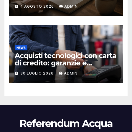
produttività
4 AGOSTO 2026
ADMIN
NEWS
Acquisti tecnologici con carta
di credito: garanzie e
protezioni
30 LUGLIO 2026
ADMIN
Referendum Acqua