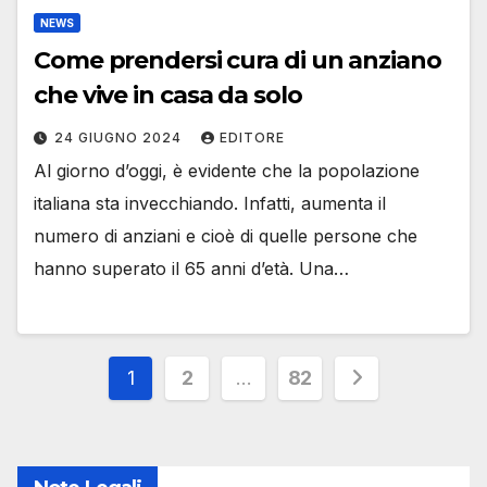
NEWS
Come prendersi cura di un anziano
che vive in casa da solo
24 GIUGNO 2024
EDITORE
Al giorno d’oggi, è evidente che la popolazione
italiana sta invecchiando. Infatti, aumenta il
numero di anziani e cioè di quelle persone che
hanno superato il 65 anni d’età. Una…
Paginazione
1
2
…
82
degli
articoli