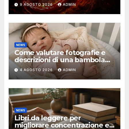
sicurezza
9 AGOSTO 2026
ADMIN
NEWS
Come valutare fotografie e
descrizioni di una bambola
reborn
4 AGOSTO 2026
ADMIN
NEWS
Libri da leggere per
migliorare concentrazione e