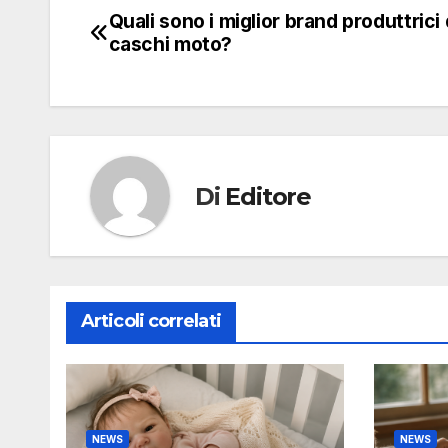
Quali sono i miglior brand produttrici 
Navigazione
caschi moto?
articoli
Di
Editore
Articoli correlati
NEWS
NEWS