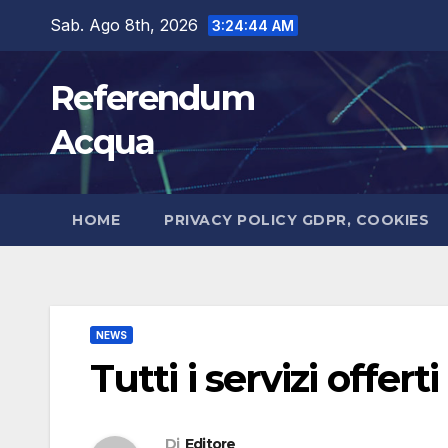
Salta
Sab. Ago 8th, 2026
3:24:45 AM
al
contenuto
Referendum
Acqua
HOME
PRIVACY POLICY GDPR, COOKIES
NEWS
Tutti i servizi offert
Di
Editore