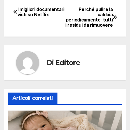
I migliori documentari
Perché pulire la
Navigazione
visti su Netflix
caldaia
periodicamente: tutti
articoli
i residui da rimuovere
Di
Editore
Articoli correlati