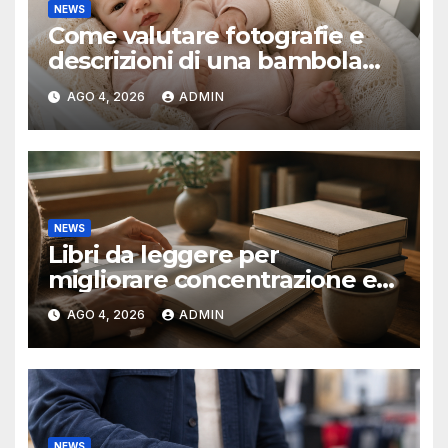
NEWS
Come valutare fotografie e
descrizioni di una bambola
reborn
AGO 4, 2026
ADMIN
NEWS
Libri da leggere per
migliorare concentrazione e
produttività
AGO 4, 2026
ADMIN
NEWS