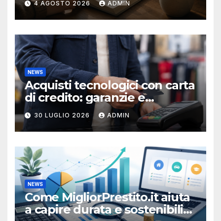
4 AGOSTO 2026
ADMIN
NEWS
Acquisti tecnologici con carta
di credito: garanzie e
protezioni
30 LUGLIO 2026
ADMIN
NEWS
Come MigliorPrestito.it aiuta
a capire durata e sostenibilità