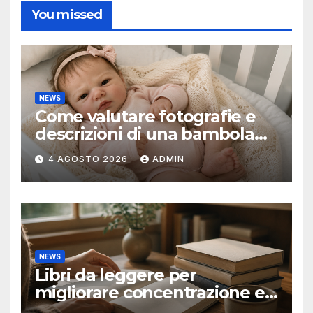
You missed
NEWS
Come valutare fotografie e
descrizioni di una bambola
reborn
4 AGOSTO 2026
ADMIN
NEWS
Libri da leggere per
migliorare concentrazione e
produttività