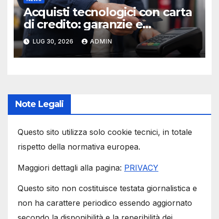
Acquisti tecnologici con carta
di credito: garanzie e
protezioni
LUG 30, 2026
ADMIN
Note Legali
Questo sito utilizza solo cookie tecnici, in totale
rispetto della normativa europea.
Maggiori dettagli alla pagina:
PRIVACY
Questo sito non costituisce testata giornalistica e
non ha carattere periodico essendo aggiornato
secondo la disponibilità e la reperibilità dei