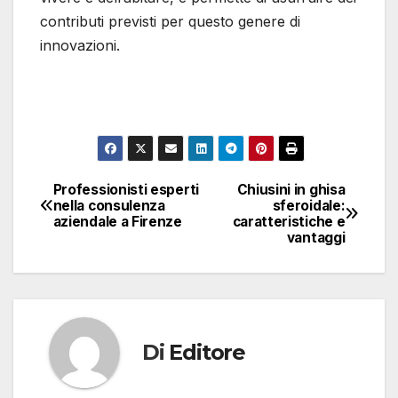
contributi previsti per questo genere di
innovazioni.
Professionisti esperti
Chiusini in ghisa
Navigazione
nella consulenza
sferoidale:
aziendale a Firenze
caratteristiche e
articoli
vantaggi
Di
Editore