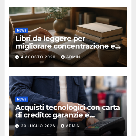
NEWS
Libri da leggere per
migliorare concentrazione e
produttività
4 AGOSTO 2026
ADMIN
NEWS
Acquisti tecnologici con carta
di credito: garanzie e
protezioni
30 LUGLIO 2026
ADMIN