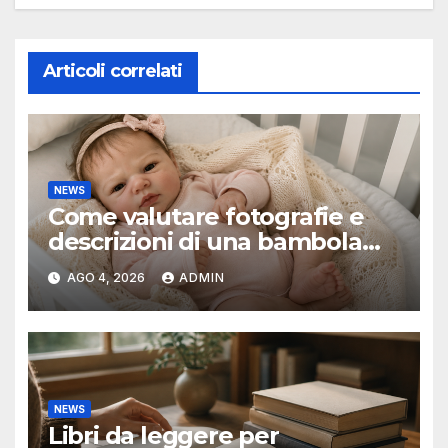
Articoli correlati
NEWS
Come valutare fotografie e
descrizioni di una bambola
reborn
AGO 4, 2026
ADMIN
NEWS
Libri da leggere per