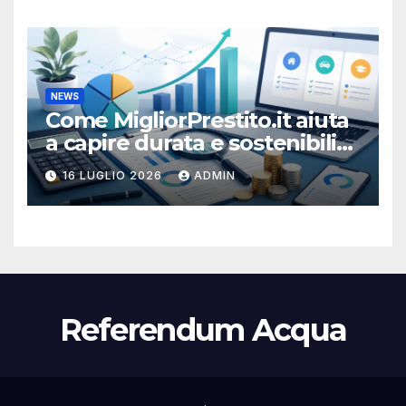
NEWS
Come MigliorPrestito.it aiuta
a capire durata e sostenibilità
della rata
16 LUGLIO 2026
ADMIN
Referendum Acqua