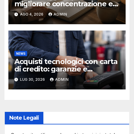
migliorare concentrazione e
produttività
AGO 4, 2026
ADMIN
NEWS
Acquisti tecnologici con carta
di credito: garanzie e
protezioni
LUG 30, 2026
ADMIN
Note Legali