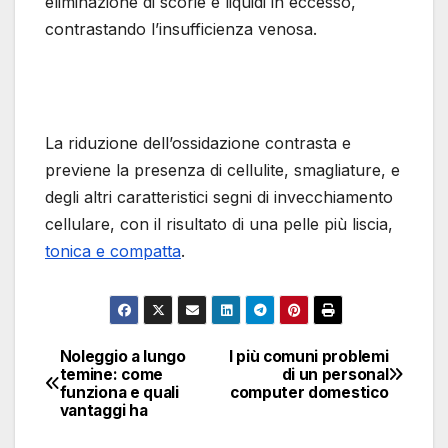
eliminazione di scorie e liquidi in eccesso,
contrastando l’insufficienza venosa.
La riduzione dell’ossidazione contrasta e
previene la presenza di cellulite, smagliature, e
degli altri caratteristici segni di invecchiamento
cellulare, con il risultato di una pelle più liscia,
tonica e compatta
.
Noleggio a lungo
I più comuni problemi
Navigazione
temine: come
di un personal
funziona e quali
computer domestico
articoli
vantaggi ha