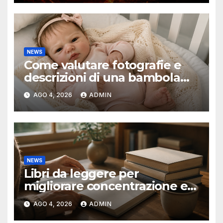
NEWS
Come valutare fotografie e
descrizioni di una bambola
reborn
AGO 4, 2026
ADMIN
NEWS
Libri da leggere per
migliorare concentrazione e
produttività
AGO 4, 2026
ADMIN