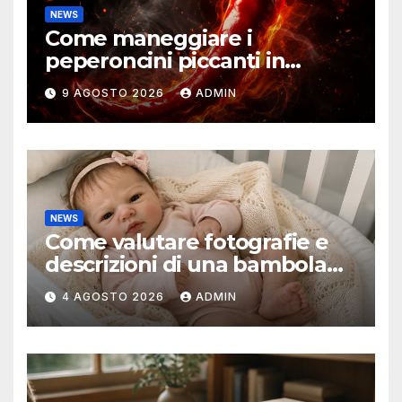
NEWS
Come maneggiare i
peperoncini piccanti in
sicurezza
9 AGOSTO 2026
ADMIN
NEWS
Come valutare fotografie e
descrizioni di una bambola
reborn
4 AGOSTO 2026
ADMIN