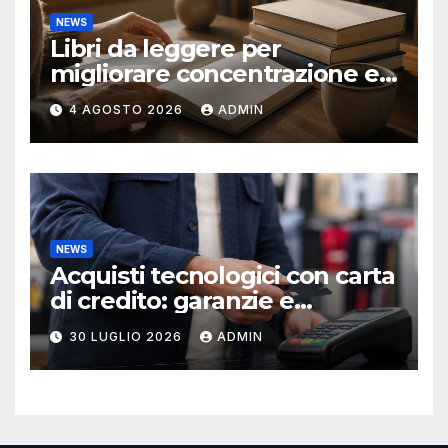
NEWS
Libri da leggere per
migliorare concentrazione e
produttività
4 AGOSTO 2026
ADMIN
NEWS
Acquisti tecnologici con carta
di credito: garanzie e
protezioni
30 LUGLIO 2026
ADMIN