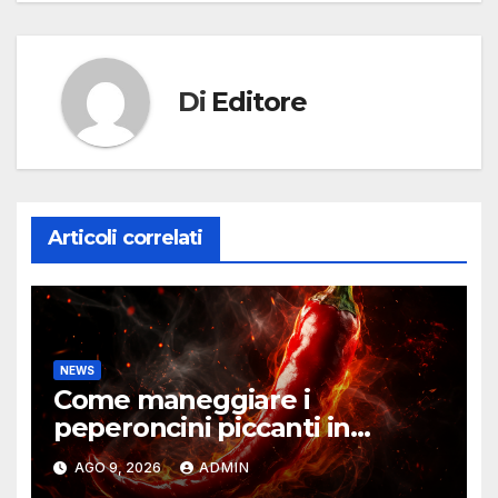
Di
Editore
Articoli correlati
NEWS
Come maneggiare i
peperoncini piccanti in
sicurezza
AGO 9, 2026
ADMIN