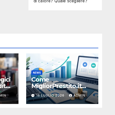
di calore? Quale scegliere?
NEWS
gici
Come
ito:
MigliorPrestito.it
aiuta a capire durata
MIN
16 LUGLIO 2026
ADMIN
e sostenibilità della
rata