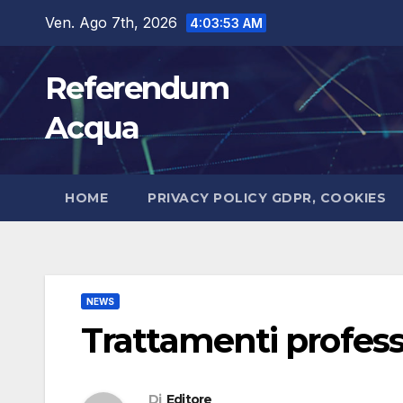
Salta
Ven. Ago 7th, 2026
4:03:54 AM
al
contenuto
Referendum
Acqua
HOME
PRIVACY POLICY GDPR, COOKIES
NEWS
Trattamenti professi
Di
Editore