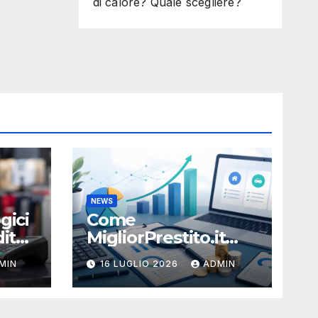
di calore? Quale scegliere?
NEWS
gici
Come
ito:
MigliorPrestito.it
aiuta a capire durata
MIN
16 LUGLIO 2026
ADMIN
e sostenibilità della
rata