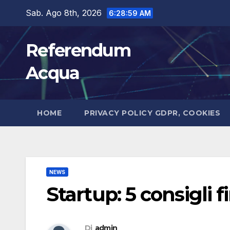
Salta
Sab. Ago 8th, 2026
6:29:00 AM
al
contenuto
Referendum
Acqua
HOME
PRIVACY POLICY GDPR, COOKIES
NEWS
Startup: 5 consigli f
Di
admin