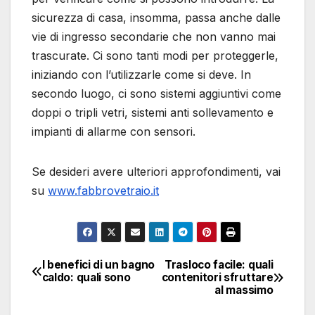
sicurezza di casa, insomma, passa anche dalle
vie di ingresso secondarie che non vanno mai
trascurate. Ci sono tanti modi per proteggerle,
iniziando con l’utilizzarle come si deve. In
secondo luogo, ci sono sistemi aggiuntivi come
doppi o tripli vetri, sistemi anti sollevamento e
impianti di allarme con sensori.
Se desideri avere ulteriori approfondimenti, vai
su
www.fabbrovetraio.it
I benefici di un bagno
Trasloco facile: quali
Navigazione
caldo: quali sono
contenitori sfruttare
al massimo
articoli