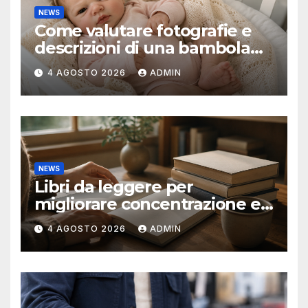
NEWS
Come valutare fotografie e
descrizioni di una bambola
reborn
4 AGOSTO 2026
ADMIN
NEWS
Libri da leggere per
migliorare concentrazione e
produttività
4 AGOSTO 2026
ADMIN