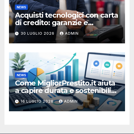
NEWS
Acquisti tecnologici con carta
di credito: garanzie e
protezioni
30 LUGLIO 2026
ADMIN
NEWS
Come MigliorPrestito.it aiuta
a capire durata e sostenibilità
della rata
16 LUGLIO 2026
ADMIN