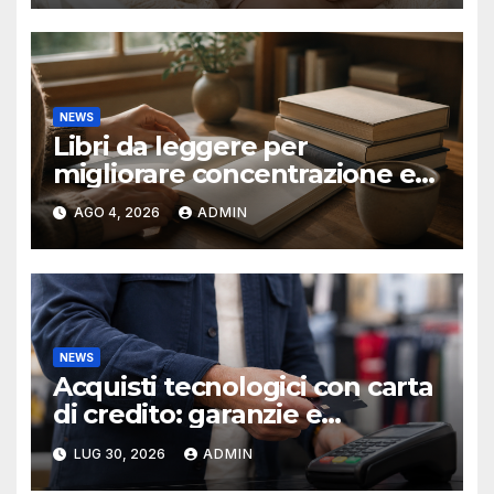
NEWS
Libri da leggere per
migliorare concentrazione e
produttività
AGO 4, 2026
ADMIN
NEWS
Acquisti tecnologici con carta
di credito: garanzie e
protezioni
LUG 30, 2026
ADMIN