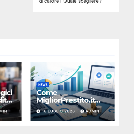
di calore? Quale scegliere?
NEWS
gici
Come
ito:
MigliorPrestito.it
aiuta a capire durata
MIN
16 LUGLIO 2026
ADMIN
e sostenibilità della
rata