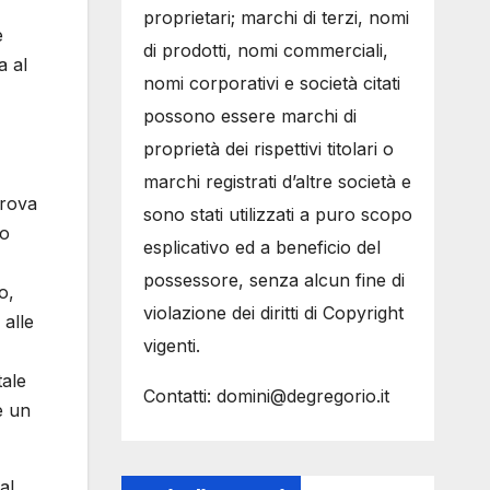
proprietari; marchi di terzi, nomi
e
di prodotti, nomi commerciali,
a al
nomi corporativi e società citati
possono essere marchi di
proprietà dei rispettivi titolari o
marchi registrati d’altre società e
trova
sono stati utilizzati a puro scopo
zo
esplicativo ed a beneficio del
possessore, senza alcun fine di
o,
violazione dei diritti di Copyright
 alle
vigenti.
tale
Contatti: domini@degregorio.it
e un
al