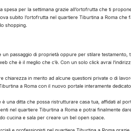
a spesa per la settimana grazie all’ortofrutta che ti propon
ova subito l’ortofrutta nel quartiere Tiburtina a Roma che f
llo shopping.
e un passaggio di proprietà oppure per stilare testamento, 
web che è il meglio che c’è. Con un solo click avrai l’indiriz
re chiarezza in merito ad alcune questioni private o di lavor
e Tiburtina a Roma con il nuovo portale interamente dedicato
e è una ditta che possa ristrutturare casa tua, affidati al por
senti nel quartiere Tiburtina a Roma e potrai finalmente dar
ndo cucina e sala per creare un bel open space.
merciali e professionisti nel quartiere Tiburtina a Roma grazie 