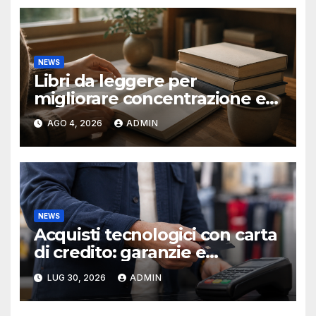
NEWS
Libri da leggere per
migliorare concentrazione e
produttività
AGO 4, 2026
ADMIN
NEWS
Acquisti tecnologici con carta
di credito: garanzie e
protezioni
LUG 30, 2026
ADMIN