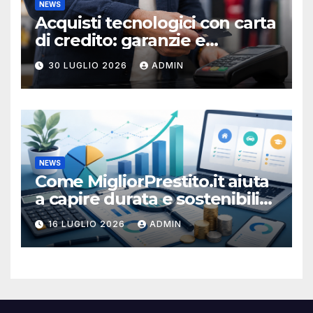
NEWS
Acquisti tecnologici con carta
di credito: garanzie e
protezioni
30 LUGLIO 2026
ADMIN
NEWS
Come MigliorPrestito.it aiuta
a capire durata e sostenibilità
della rata
16 LUGLIO 2026
ADMIN