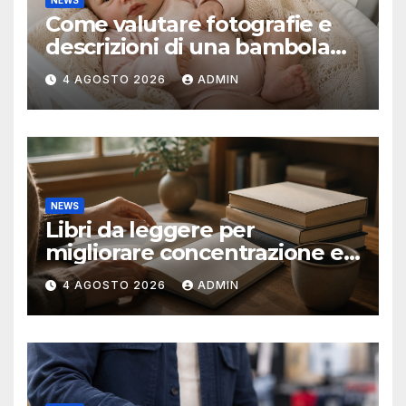
NEWS
Come valutare fotografie e
descrizioni di una bambola
reborn
4 AGOSTO 2026
ADMIN
NEWS
Libri da leggere per
migliorare concentrazione e
produttività
4 AGOSTO 2026
ADMIN