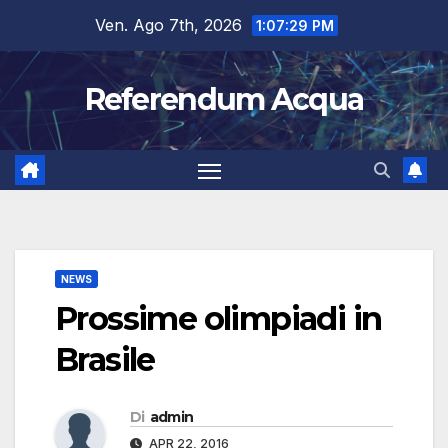
Salta
Ven. Ago 7th, 2026
1:07:30 PM
al
contenuto
Referendum Acqua
NEWS
Prossime olimpiadi in
Brasile
Di
admin
APR 22, 2016