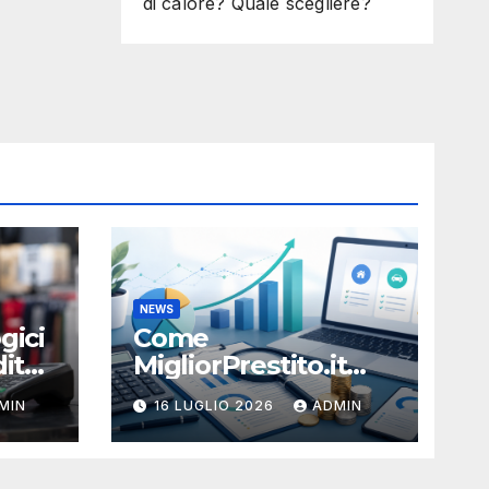
di calore? Quale scegliere?
NEWS
gici
Come
ito:
MigliorPrestito.it
aiuta a capire durata
MIN
16 LUGLIO 2026
ADMIN
e sostenibilità della
rata