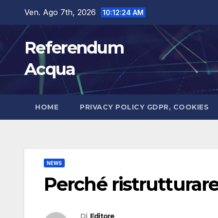
Salta
Ven. Ago 7th, 2026
10:12:25 AM
al
contenuto
Referendum
Acqua
HOME
PRIVACY POLICY GDPR, COOKIES
NEWS
Perché ristrutturare
Di
Editore