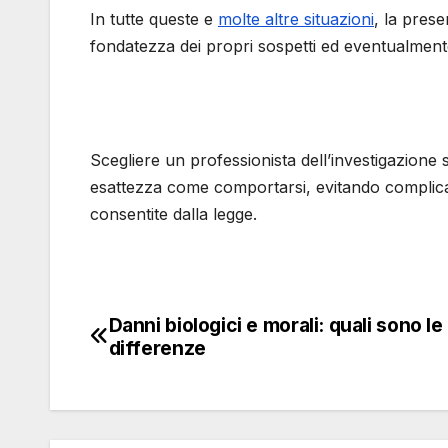
In tutte queste e
molte altre situazioni
, la prese
fondatezza dei propri sospetti ed eventualment
Scegliere un professionista dell’investigazione 
esattezza come comportarsi, evitando complica
consentite dalla legge.
Danni biologici e morali: quali sono le
Navigazione
differenze
articoli