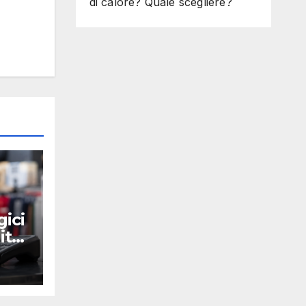
di calore? Quale scegliere?
gici
ito: