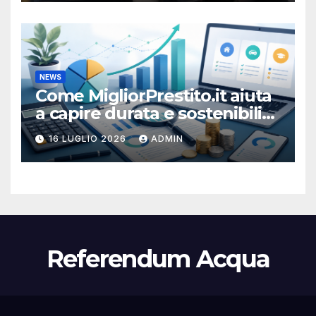
NEWS
Come MigliorPrestito.it aiuta
a capire durata e sostenibilità
della rata
16 LUGLIO 2026
ADMIN
Referendum Acqua