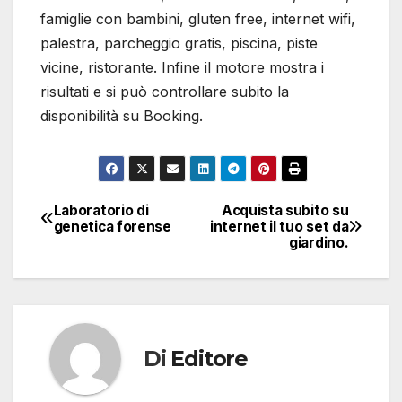
famiglie con bambini, gluten free, internet wifi,
palestra, parcheggio gratis, piscina, piste
vicine, ristorante. Infine il motore mostra i
risultati e si può controllare subito la
disponibilità su Booking.
Laboratorio di
Acquista subito su
Navigazione
genetica forense
internet il tuo set da
giardino.
articoli
Di
Editore