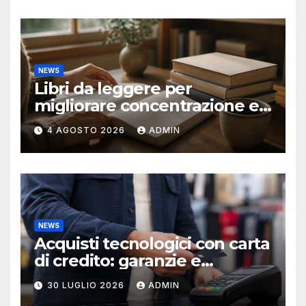
NEWS
Libri da leggere per
migliorare concentrazione e
produttività
4 AGOSTO 2026
ADMIN
NEWS
Acquisti tecnologici con carta
di credito: garanzie e
protezioni
30 LUGLIO 2026
ADMIN