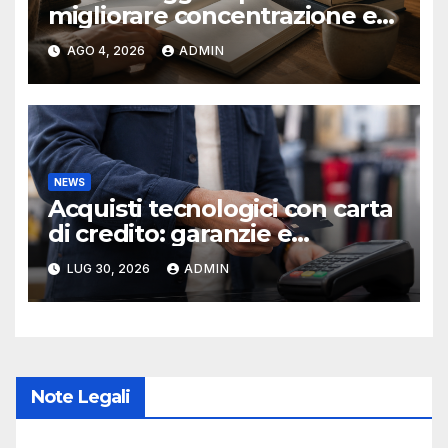
migliorare concentrazione e
produttività
AGO 4, 2026
ADMIN
NEWS
Acquisti tecnologici con carta
di credito: garanzie e
protezioni
LUG 30, 2026
ADMIN
Note Legali