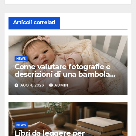
Articoli correlati
NEWS
Come valutare fotografie e
descrizioni di una bambola
reborn
AGO 4, 2026
ADMIN
NEWS
Libri da leggere per