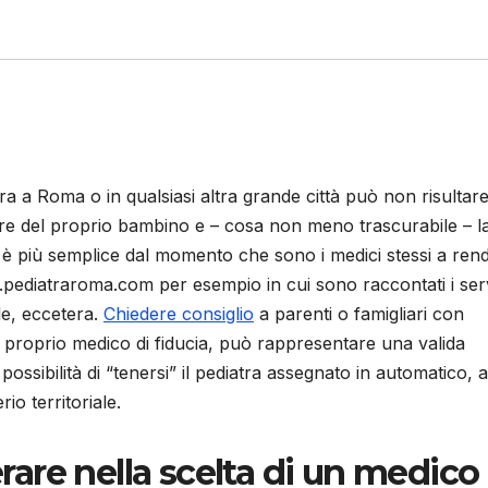
atra a Roma o in qualsiasi altra grande città può non risultar
sere del proprio bambino e – cosa non meno trascurabile – l
re è più semplice dal momento che sono i medici stessi a ren
.pediatraroma.com per esempio in cui sono raccontati i serv
le, eccetera.
Chiedere consiglio
a parenti o famigliari con
proprio medico di fiducia, può rappresentare una valida
ssibilità di “tenersi” il pediatra assegnato in automatico, a
o territoriale.
erare nella scelta di un medico