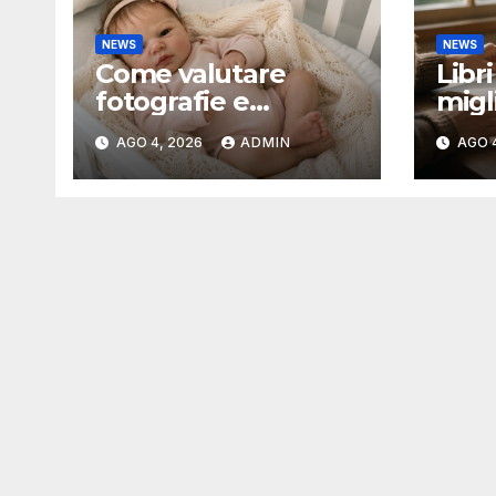
NEWS
NEWS
Come valutare
Libr
fotografie e
migl
descrizioni di una
conc
AGO 4, 2026
ADMIN
AGO 
bambola reborn
prod