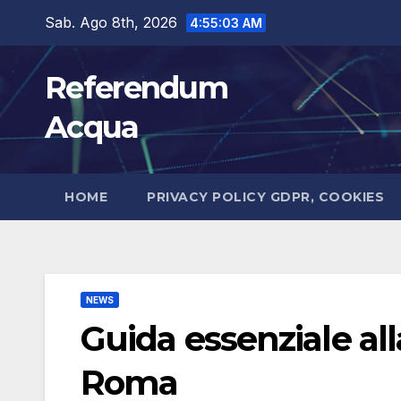
Salta
Sab. Ago 8th, 2026
4:55:04 AM
al
contenuto
Referendum
Acqua
HOME
PRIVACY POLICY GDPR, COOKIES
NEWS
Guida essenziale all
Roma