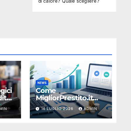
di calore? Quale scegliere?
NEWS
gici
Come
ito:
MigliorPrestito.it
aiuta a capire durata
MIN
16 LUGLIO 2026
ADMIN
e sostenibilità della
rata