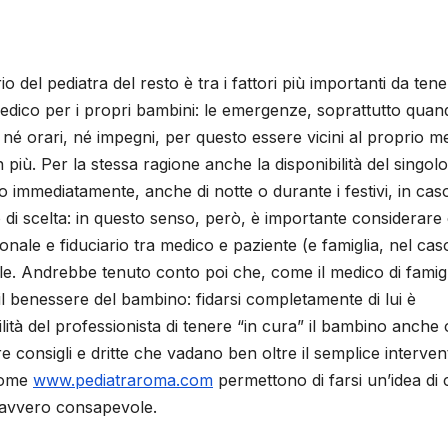
o del pediatra del resto è tra i fattori più importanti da tene
 medico per i propri bambini: le emergenze, soprattutto quan
né orari, né impegni, per questo essere vicini al proprio m
 più. Per la stessa ragione anche la disponibilità del singolo
 immediatamente, anche di notte o durante i festivi, in caso
 di scelta: in questo senso, però, è importante considerare
onale e fiduciario tra medico e paziente (e famiglia, nel cas
e. Andrebbe tenuto conto poi che, come il medico di famigli
il benessere del bambino: fidarsi completamente di lui è
lità del professionista di tenere “in cura” il bambino anche 
frire consigli e dritte che vadano ben oltre il semplice interven
 come
www.pediatraroma.com
permettono di farsi un’idea di
 davvero consapevole.