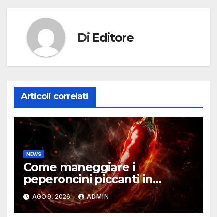
Di
Editore
Articoli correlati
NEWS
Come maneggiare i
peperoncini piccanti in
sicurezza
AGO 9, 2026
ADMIN