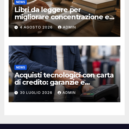
NEWS
Libri da leggere per
migliorare concentrazione e
produttività
4 AGOSTO 2026
ADMIN
NEWS
Acquisti tecnologici con carta
di credito: garanzie e
protezioni
30 LUGLIO 2026
ADMIN