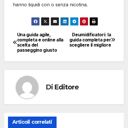
hanno liquidi con o senza nicotina.
Una guida agile,
Deumidificatori: la
Navigazione
completa e online alla
guida completa per
scelta del
scegliere il migliore
articoli
passeggino giusto
Di
Editore
Articoli correlati