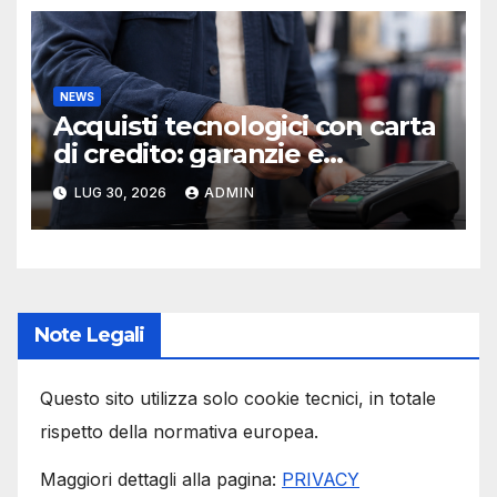
NEWS
Acquisti tecnologici con carta
di credito: garanzie e
protezioni
LUG 30, 2026
ADMIN
Note Legali
Questo sito utilizza solo cookie tecnici, in totale
rispetto della normativa europea.
Maggiori dettagli alla pagina:
PRIVACY