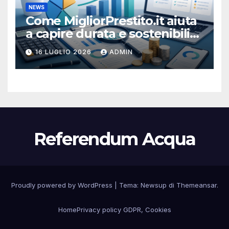
NEWS
Come MigliorPrestito.it aiuta
a capire durata e sostenibilità
della rata
16 LUGLIO 2026
ADMIN
Referendum Acqua
Proudly powered by WordPress
|
Tema:
Newsup
di
Themeansar
.
Home
Privacy policy GDPR, Cookies