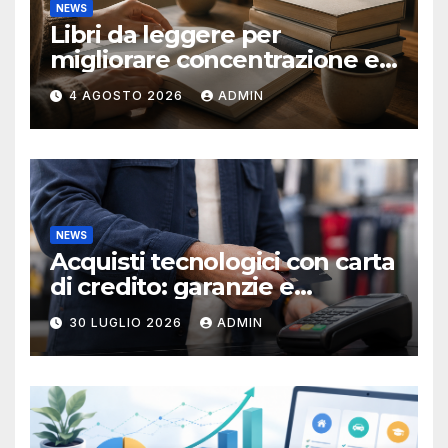
NEWS
Libri da leggere per
migliorare concentrazione e
produttività
4 AGOSTO 2026
ADMIN
NEWS
Acquisti tecnologici con carta
di credito: garanzie e
protezioni
30 LUGLIO 2026
ADMIN