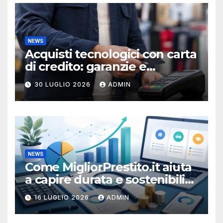
NEWS
Acquisti tecnologici con carta
di credito: garanzie e
protezioni
30 LUGLIO 2026
ADMIN
NEWS
Come MigliorPrestito.it aiuta
a capire durata e sostenibilità
della rata
16 LUGLIO 2026
ADMIN