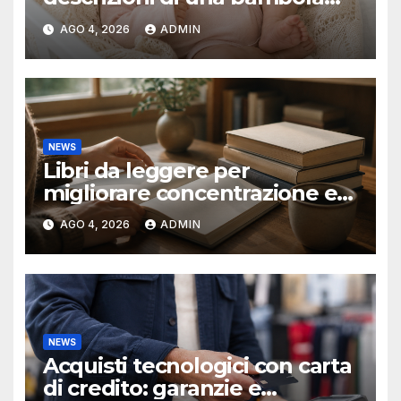
reborn
AGO 4, 2026
ADMIN
NEWS
Libri da leggere per
migliorare concentrazione e
produttività
AGO 4, 2026
ADMIN
NEWS
Acquisti tecnologici con carta
di credito: garanzie e