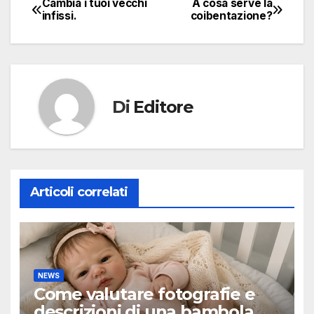
Cambia i tuoi vecchi
A cosa serve la
Navigazione
infissi.
coibentazione?
articoli
Di
Editore
Articoli correlati
NEWS
Come valutare fotografie e
descrizioni di una bambola