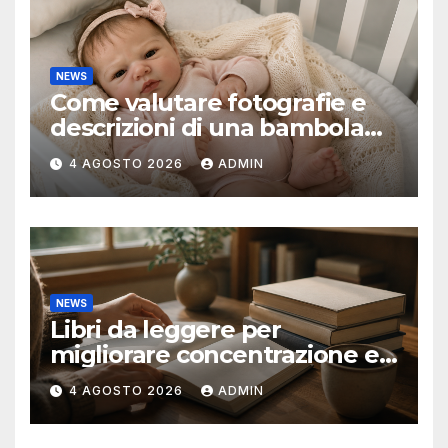
NEWS
Come valutare fotografie e
descrizioni di una bambola
reborn
4 AGOSTO 2026
ADMIN
NEWS
Libri da leggere per
migliorare concentrazione e
produttività
4 AGOSTO 2026
ADMIN