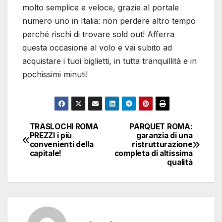
articoli
capitale!
completa di altissima
qualità
Di
Editore
Articoli correlati
NEWS
Come valutare fotografie e