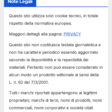
alcun modo un prodotto editoriale ai sensi della
L. n. 62 del 7/3/2001.
Tutti i marchi riportati appartengono ai legittimi
proprietari; marchi di terzi, nomi di prodotti, nomi
commerciali, nomi corporativi e società citati
possono essere marchi di proprietà dei rispettivi
titolari o marchi registrati d’altre società e sono
stati utilizzati a puro scopo esplicativo ed a
beneficio del possessore, senza alcun fine di
violazione dei diritti di Copyright vigenti.
Contatti: domini@degregorio.it
Articoli Recenti