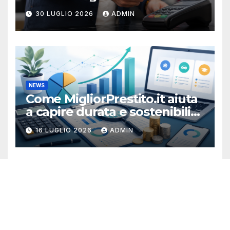
Referendum Acqua
Proudly powered by WordPress
|
Tema:
Newsup
di
Themeansar
.
Home
Privacy policy GDPR, Cookies