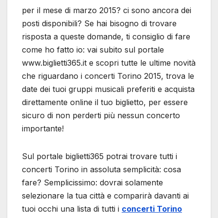
Sul portale biglietti365 potrai trovare tutti i
concerti Torino in assoluta semplicità: cosa
fare? Semplicissimo: dovrai solamente
selezionare la tua città e comparirà davanti ai
tuoi occhi una lista di tutti i
concerti Torino
che hanno ancora disponibilità di posti. A
questo punto non dovrai fare altro che
selezionare quello di tuo interesse e potrai
subito procedere all’acquisto: enro 4 giorni
riceverai i tuoi biglietti senza aver fatto alcuna
fatica! Comodo, no?
Il portale è assolutamente affidabile e
puntuale, quindi non dovrai preoccuparti
proprio di nulla e potrai completare il tuo
acquisto in tutta serenità. Di portali simili, in