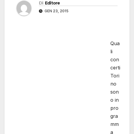
Di
Editore
GEN 23, 2015
Qua
li concerti Torino sono in programma per il
mese di marzo 2015? ci sono ancora dei posti
disponibili? Se hai bisogno di trovare risposta a
queste domande, ti consiglio di fare come ho
fatto io: vai subito sul portale www.biglietti365.it
e scopri tutte le ultime novità che riguardano i
concerti Torino 2015, trova le date dei tuoi
gruppi musicali preferiti e acquista direttamente
online il tuo biglietto, per essere sicuro di non
perderti più nessun concerto importante!