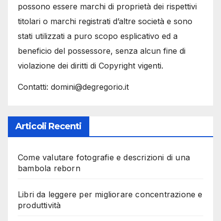
Come valutare fotografie e descrizioni di una
bambola reborn
Libri da leggere per migliorare concentrazione e
produttività
Acquisti tecnologici con carta di credito:
garanzie e protezioni
Come MigliorPrestito.it aiuta a capire durata e
sostenibilità della rata
Visita medica a domicilio a Milano: quando può
essere davvero utile
Come migliorare il posizionamento SEO con il
backlink