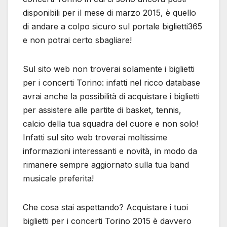
informazioni interessanti e novità, in modo da
rimanere sempre aggiornato sulla tua band
musicale preferita!
Che cosa stai aspettando? Acquistare i tuoi
biglietti per i concerti Torino 2015 è davvero
molto semplice e veloce, grazie al portale
numero uno in Italia: non perdere altro tempo
perché rischi di trovare sold out! Afferra
questa occasione al volo e vai subito ad
acquistare i tuoi biglietti, in tutta tranquillità e in
pochissimi minuti!
TRASLOCHI ROMA
PARQUET ROMA:
Navigazione
PREZZI i più
garanzia di una
convenienti della
ristrutturazione