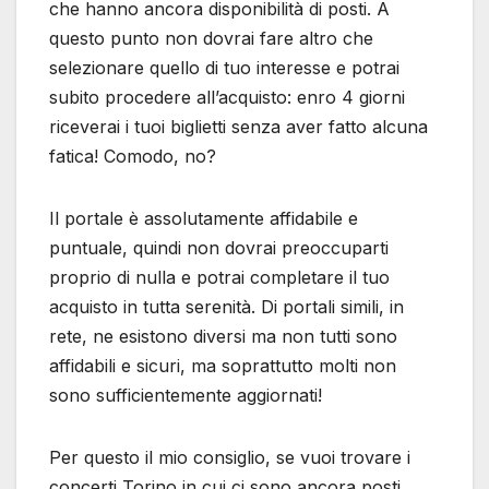
rete, ne esistono diversi ma non tutti sono
affidabili e sicuri, ma soprattutto molti non
sono sufficientemente aggiornati!
Per questo il mio consiglio, se vuoi trovare i
concerti Torino in cui ci sono ancora posti
disponibili per il mese di marzo 2015, è quello
di andare a colpo sicuro sul portale biglietti365
e non potrai certo sbagliare!
Sul sito web non troverai solamente i biglietti
per i concerti Torino: infatti nel ricco database
avrai anche la possibilità di acquistare i biglietti
per assistere alle partite di basket, tennis,
calcio della tua squadra del cuore e non solo!
Infatti sul sito web troverai moltissime