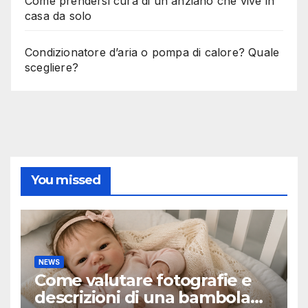
NEWS
Come valutare fotografie e
descrizioni di una bambola
reborn
4 AGOSTO 2026
ADMIN
NEWS
Libri da leggere per
migliorare concentrazione e
produttività
4 AGOSTO 2026
ADMIN