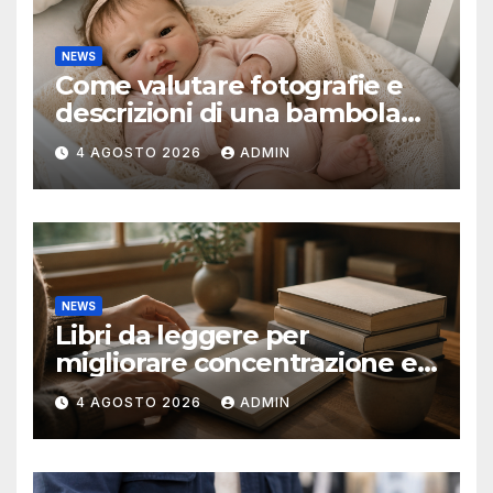
NEWS
Come valutare fotografie e
descrizioni di una bambola
reborn
4 AGOSTO 2026
ADMIN
NEWS
Libri da leggere per
migliorare concentrazione e
produttività
4 AGOSTO 2026
ADMIN