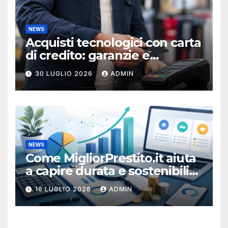
NEWS
Acquisti tecnologici con carta
di credito: garanzie e
protezioni
30 LUGLIO 2026
ADMIN
NEWS
Come MigliorPrestito.it aiuta
a capire durata e sostenibilità
della rata
16 LUGLIO 2026
ADMIN