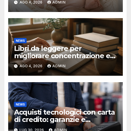
AGO 4, 2026
ADMIN
NEWS
Libri da leggere per
migliorare concentrazione e
produttività
AGO 4, 2026
ADMIN
NEWS
Acquisti tecnologici con carta
di credito: garanzie e
protezioni
LUG 30, 2026
ADMIN