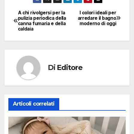
A chi rivolgersi per la
I colori ideali per
Navigazione
pulizia periodica della
arredare il bagno
canna fumaria e della
moderno di oggi
articoli
caldaia
Di
Editore
Articoli correlati