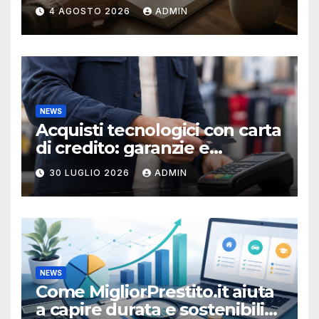
produttività
4 AGOSTO 2026
ADMIN
NEWS
Acquisti tecnologici con carta
di credito: garanzie e
protezioni
30 LUGLIO 2026
ADMIN
NEWS
Come MigliorPrestito.it aiuta
a capire durata e sostenibilità