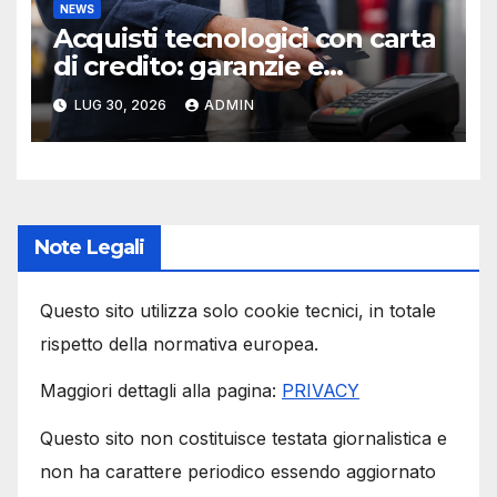
NEWS
Acquisti tecnologici con carta
di credito: garanzie e
protezioni
LUG 30, 2026
ADMIN
Note Legali
Questo sito utilizza solo cookie tecnici, in totale
rispetto della normativa europea.
Maggiori dettagli alla pagina:
PRIVACY
Questo sito non costituisce testata giornalistica e
non ha carattere periodico essendo aggiornato