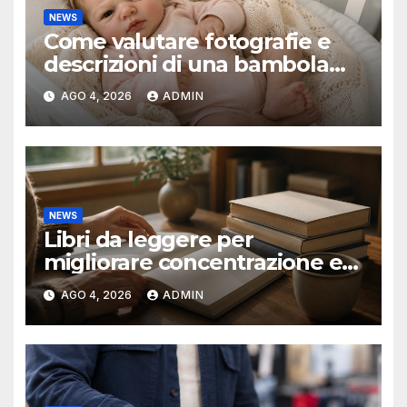
NEWS
Come valutare fotografie e
descrizioni di una bambola
reborn
AGO 4, 2026
ADMIN
NEWS
Libri da leggere per
migliorare concentrazione e
produttività
AGO 4, 2026
ADMIN