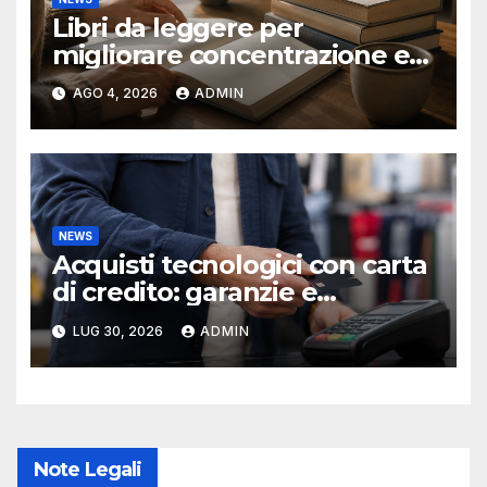
Libri da leggere per
migliorare concentrazione e
produttività
AGO 4, 2026
ADMIN
NEWS
Acquisti tecnologici con carta
di credito: garanzie e
protezioni
LUG 30, 2026
ADMIN
Note Legali