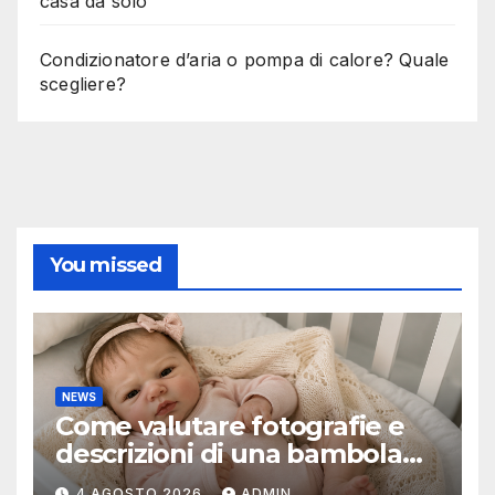
casa da solo
Condizionatore d’aria o pompa di calore? Quale
scegliere?
You missed
NEWS
Come valutare fotografie e
descrizioni di una bambola
reborn
4 AGOSTO 2026
ADMIN