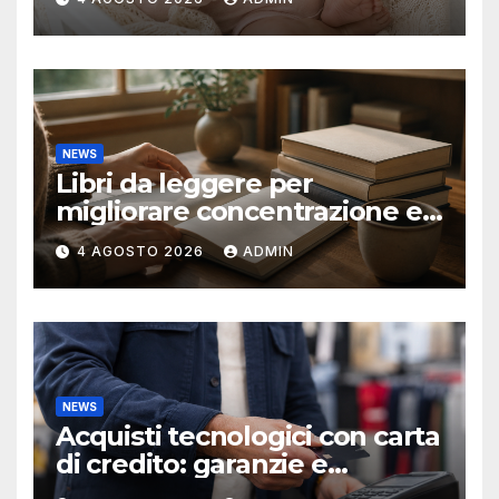
NEWS
Libri da leggere per
migliorare concentrazione e
produttività
4 AGOSTO 2026
ADMIN
NEWS
Acquisti tecnologici con carta
di credito: garanzie e
protezioni