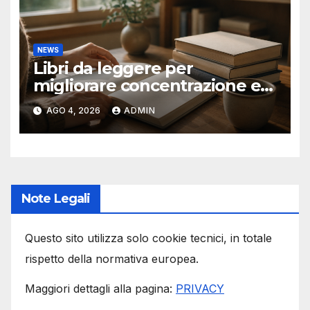
NEWS
Libri da leggere per
migliorare concentrazione e
produttività
AGO 4, 2026
ADMIN
Note Legali
Questo sito utilizza solo cookie tecnici, in totale
rispetto della normativa europea.
Maggiori dettagli alla pagina:
PRIVACY