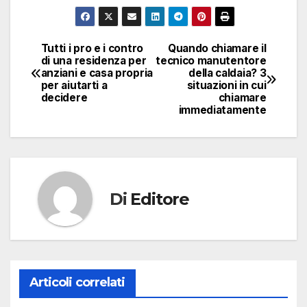
Tutti i pro e i contro
Quando chiamare il
Navigazione
di una residenza per
tecnico manutentore
anziani e casa propria
della caldaia? 3
articoli
per aiutarti a
situazioni in cui
decidere
chiamare
immediatamente
Di
Editore
Articoli correlati