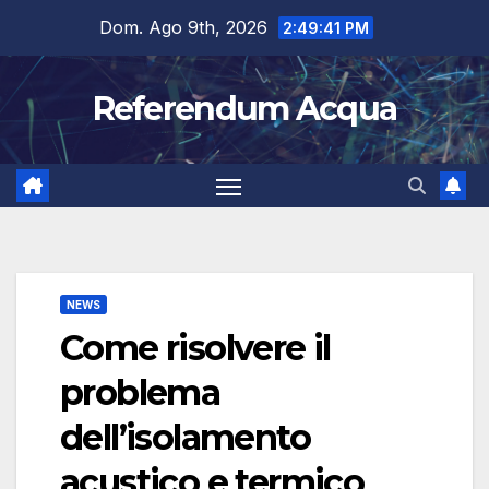
Salta
Dom. Ago 9th, 2026
2:49:42 PM
al
contenuto
Referendum Acqua
NEWS
Come risolvere il
problema
dell’isolamento
acustico e termico