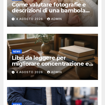
Come valutare fotografie e
descrizioni di una bambola
reborn
4 AGOSTO 2026
ADMIN
NEWS
Libri da leggere per
migliorare concentrazione e
produttività
4 AGOSTO 2026
ADMIN
NEWS