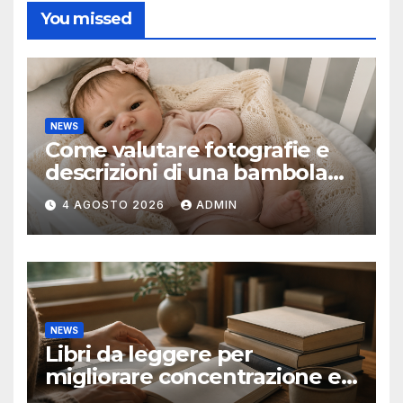
You missed
NEWS
Come valutare fotografie e
descrizioni di una bambola
reborn
4 AGOSTO 2026
ADMIN
NEWS
Libri da leggere per
migliorare concentrazione e
produttività