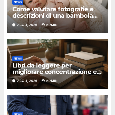
NEWS
Come valutare fotografie e
descrizioni di una bambola
reborn
AGO 4, 2026
ADMIN
NEWS
Libri da leggere per
migliorare concentrazione e
produttività
AGO 4, 2026
ADMIN
NEWS