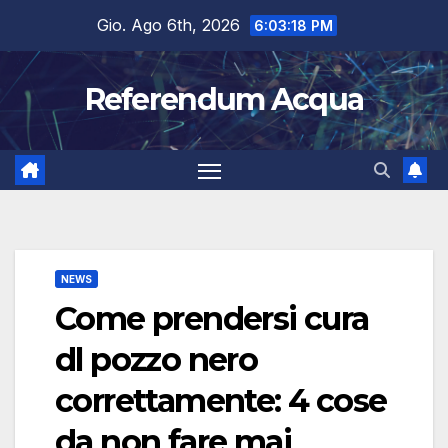
Salta
Gio. Ago 6th, 2026
6:03:19 PM
al
contenuto
Referendum Acqua
NEWS
Come prendersi cura
dl pozzo nero
correttamente: 4 cose
da non fare mai