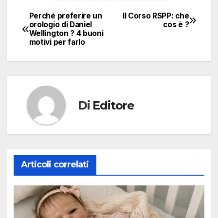
Perché preferire un
Il Corso RSPP: che
Navigazione
orologio di Daniel
cos è ?
Wellington ? 4 buoni
articoli
motivi per farlo
Di
Editore
Articoli correlati