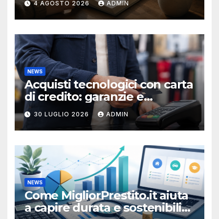
4 AGOSTO 2026
ADMIN
NEWS
Acquisti tecnologici con carta
di credito: garanzie e
protezioni
30 LUGLIO 2026
ADMIN
NEWS
Come MigliorPrestito.it aiuta
a capire durata e sostenibilità