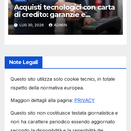
Acquisti tecnologici con carta
di credito: garanzie e
protezioni
LUG 30, 2026
ADMIN
Note Legali
Questo sito utilizza solo cookie tecnici, in totale
rispetto della normativa europea.
Maggiori dettagli alla pagina:
PRIVACY
Questo sito non costituisce testata giornalistica e
non ha carattere periodico essendo aggiornato
secondo la disponibilità e la reperibilità dei