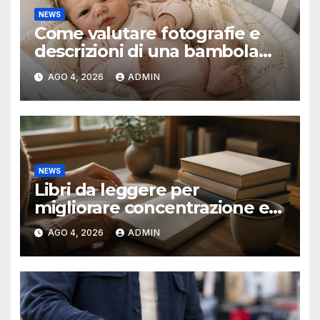
NEWS
Come valutare fotografie e
descrizioni di una bambola
reborn
AGO 4, 2026
ADMIN
NEWS
Libri da leggere per
migliorare concentrazione e
produttività
AGO 4, 2026
ADMIN