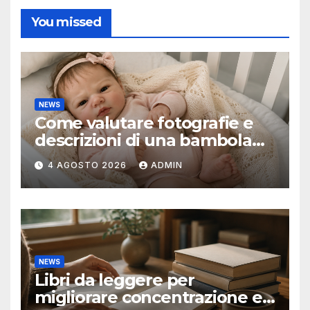
You missed
NEWS
Come valutare fotografie e
descrizioni di una bambola
reborn
4 AGOSTO 2026
ADMIN
NEWS
Libri da leggere per
migliorare concentrazione e