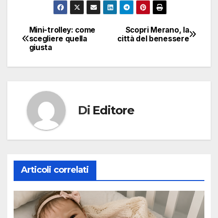
Mini-trolley: come
Scopri Merano, la
Navigazione
scegliere quella
città del benessere
giusta
articoli
Di
Editore
Articoli correlati