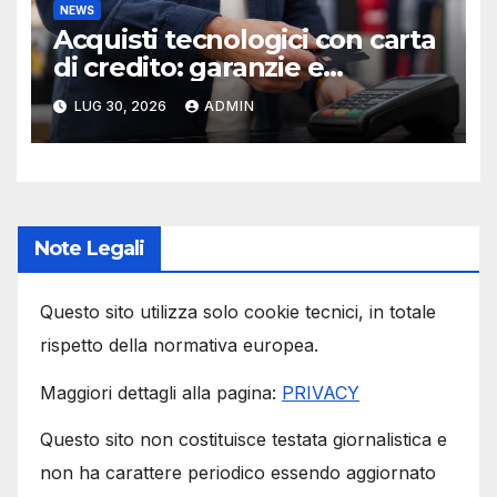
NEWS
Acquisti tecnologici con carta
di credito: garanzie e
protezioni
LUG 30, 2026
ADMIN
Note Legali
Questo sito utilizza solo cookie tecnici, in totale
rispetto della normativa europea.
Maggiori dettagli alla pagina:
PRIVACY
Questo sito non costituisce testata giornalistica e
non ha carattere periodico essendo aggiornato