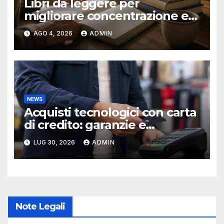
Libri da leggere per
migliorare concentrazione e
produttività
AGO 4, 2026
ADMIN
NEWS
Acquisti tecnologici con carta
di credito: garanzie e
protezioni
LUG 30, 2026
ADMIN
Note Legali