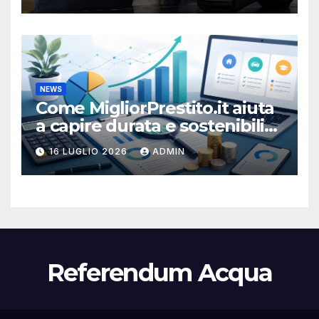
NEWS
Come MigliorPrestito.it aiuta
a capire durata e sostenibilità
della rata
16 LUGLIO 2026
ADMIN
Referendum Acqua