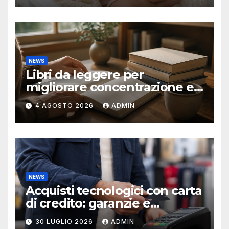
NEWS
Libri da leggere per
migliorare concentrazione e
produttività
4 AGOSTO 2026
ADMIN
NEWS
Acquisti tecnologici con carta
di credito: garanzie e
protezioni
30 LUGLIO 2026
ADMIN