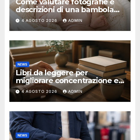
Come valutare fotografie e
descrizioni di una bambola
reborn
4 AGOSTO 2026
ADMIN
NEWS
Libri da leggere per
migliorare concentrazione e
produttività
4 AGOSTO 2026
ADMIN
NEWS