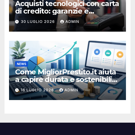
Acquisti tecnologici con carta
di credito: garanzie e
protezioni
30 LUGLIO 2026
ADMIN
NEWS
Come MigliorPrestito.it aiuta
a capire durata e sostenibilità
della rata
16 LUGLIO 2026
ADMIN