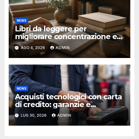
NEWS
Libri da leggere per
migliorare concentrazione e
produttività
AGO 4, 2026
ADMIN
NEWS
Acquisti tecnologici con carta
di credito: garanzie e
protezioni
LUG 30, 2026
ADMIN