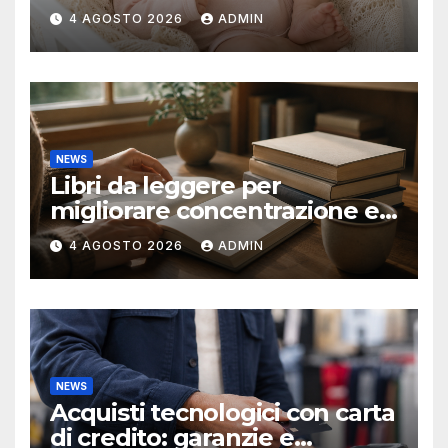
reborn
4 AGOSTO 2026
ADMIN
NEWS
Libri da leggere per
migliorare concentrazione e
produttività
4 AGOSTO 2026
ADMIN
NEWS
Acquisti tecnologici con carta
di credito: garanzie e