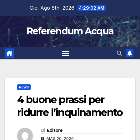
Salta
Gio. Ago 6th, 2026
4:29:03 AM
al
contenuto
Referendum Acqua
NEWS
4 buone prassi per
ridurre l’inquinamento
Di
Editore
MAG 20, 2020