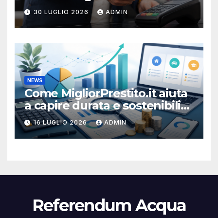
protezioni
30 LUGLIO 2026
ADMIN
NEWS
Come MigliorPrestito.it aiuta
a capire durata e sostenibilità
della rata
16 LUGLIO 2026
ADMIN
Referendum Acqua