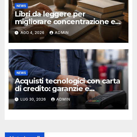
NEWS
Libri da leggere per
migliorare concentrazione e
produttività
AGO 4, 2026
ADMIN
NEWS
Acquisti tecnologici con carta
di credito: garanzie e
protezioni
LUG 30, 2026
ADMIN